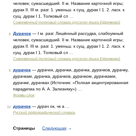
человек; сумасшедший. II м. Название карточной игры;
дурак II. III м. разг. 1. уменьш. к сущ. дурак I 1. 2. ласк. к
сущ. дурак I 1. Толковый сл …
Современный толковый словарь русского языка Ефремовой
Дурачок
— I м. разг. Лишённый рассудка, слабоумный
8
человек; сумасшедший. II м. Название карточной игры;
дурак II. III м. разг. 1. уменьш. к сущ. дурак I 1. 2. ласк. к
сущ. дурак I 1. Толковый сл …
Современный толковый словарь русского языка Ефремовой
дурачок
— дурачок, дурачки, дурачка, дурачков, дурачку,
9
дурачкам, дурачка, дурачков, дурачком, дурачками,
дурачке, дурачках (Источник: «Полная акцентуированная
парадигма по А. А. Зализняку») …
Формы слов
дурачок
— дурач ок, чк а …
10
Русский орфографический словарь
Страницы
Следующая
→