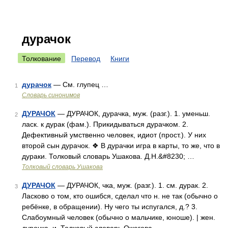
дурачок
Толкование
Перевод
Книги
дурачок
— См. глупец …
1
Словарь синонимов
ДУРАЧОК
— ДУРАЧОК, дурачка, муж. (разг.). 1. уменьш.
2
ласк. к дурак (фам.). Прикидываться дурачком. 2.
Дефективный умственно человек, идиот (прост.). У них
второй сын дурачок. ❖ В дурачки игра в карты, то же, что в
дураки. Толковый словарь Ушакова. Д.Н.&#8230; …
Толковый словарь Ушакова
ДУРАЧОК
— ДУРАЧОК, чка, муж. (разг.). 1. см. дурак. 2.
3
Ласково о том, кто ошибся, сделал что н. не так (обычно о
ребёнке, в обращении). Ну чего ты испугался, д.? 3.
Слабоумный человек (обычно о мальчике, юноше). | жен.