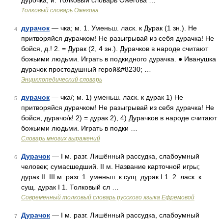
дурочка, и. Толковый словарь Ожегова …
Толковый словарь Ожегова
дурачок
— чка; м. 1. Уменьш. ласк. к Дурак (1 зн.). Не
4
притворяйся дурачком! Не разыгрывай из себя дурачка! Не
бойся, д.! 2. = Дурак (2, 4 зн.). Дурачков в народе считают
божьими людьми. Играть в подкидного дурачка. ● Иванушка
дурачок простодушный герой&#8230; …
Энциклопедический словарь
дурачок
— чка/; м. 1) уменьш. ласк. к дурак 1) Не
5
притворяйся дурачком! Не разыгрывай из себя дурачка! Не
бойся, дурачо/к! 2) = дурак 2), 4) Дурачков в народе считают
божьими людьми. Играть в подки …
Словарь многих выражений
Дурачок
— I м. разг. Лишённый рассудка, слабоумный
6
человек; сумасшедший. II м. Название карточной игры;
дурак II. III м. разг. 1. уменьш. к сущ. дурак I 1. 2. ласк. к
сущ. дурак I 1. Толковый сл …
Современный толковый словарь русского языка Ефремовой
Дурачок
— I м. разг. Лишённый рассудка, слабоумный
7